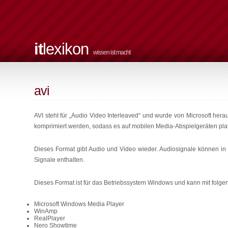
it
lexikon
wissen ist macht
avi
AVI steht für „Audio Video Interleaved“ und wurde von Microsoft he
komprimiert werden, sodass es auf mobilen Media-Abspielgeräten platz
Dieses Format gibt Audio und Video wieder. Audiosignale können in
Signale enthalten.
Dieses Format ist für das Betriebssystem Windows und kann mit fol
Microsoft Windows Media Player
WinAmp
RealPlayer
Nero Showtime