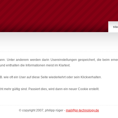
sta
ann. Unter anderem werden darin Usereinstellungen gespeichert, die beim erne
d enthalten die Informationen meist im Klartext.
 wie oft ein User auf diese Seite wiederkehrt oder sein Klickverhalten.
mehr gültig sind. Passiert dies, wird dann ein neuer Cookie erstellt.
© copyright 2007, philipp rüger -
mail@pr-technology.de