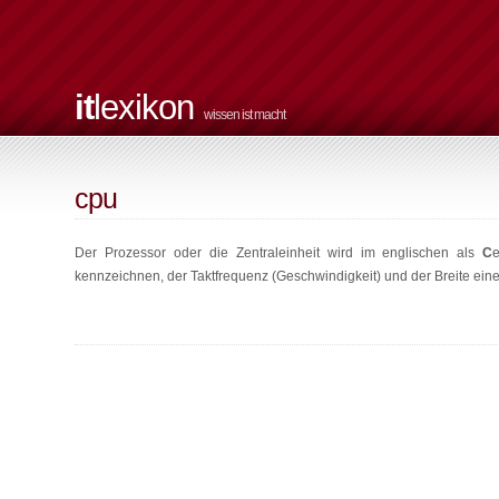
it
lexikon
wissen ist macht
cpu
Der Prozessor oder die Zentraleinheit wird im englischen als
C
kennzeichnen, der Taktfrequenz (Geschwindigkeit) und der Breite ein