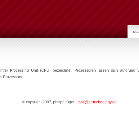
sta
entrel
P
rocessing
U
nit (CPU) bezeichnet. Prozessoren lassen sich aufgrund 
es Prozessors.
© copyright 2007, philipp rüger -
mail@pr-technology.de