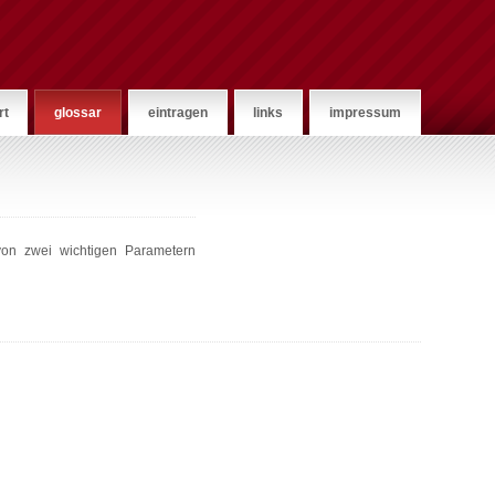
rt
glossar
eintragen
links
impressum
von zwei wichtigen Parametern