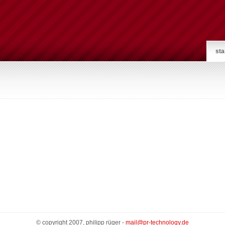
sta
© copyright 2007, philipp rüger -
mail@pr-technology.de