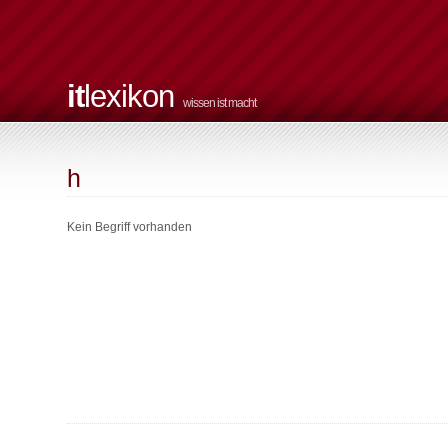
it
lexikon
wissen ist macht
h
Kein Begriff vorhanden