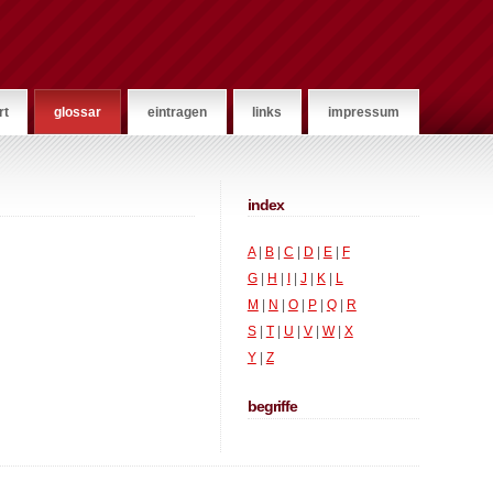
rt
glossar
eintragen
links
impressum
index
A
|
B
|
C
|
D
|
E
|
F
G
|
H
|
I
|
J
|
K
|
L
M
|
N
|
O
|
P
|
Q
|
R
S
|
T
|
U
|
V
|
W
|
X
Y
|
Z
begriffe