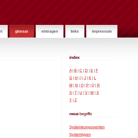
rt
glossar
eintragen
links
impressum
index
A
|
B
|
C
|
D
|
E
|
F
G
|
H
|
I
|
J
|
K
|
L
M
|
N
|
O
|
P
|
Q
|
R
S
|
T
|
U
|
V
|
W
|
X
Y
|
Z
neue
begriffe
Systemkomponenten
Systemtypen