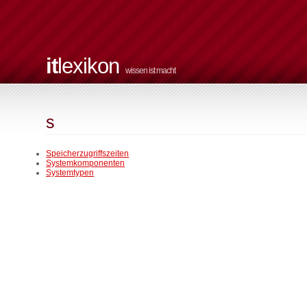
it
lexikon
wissen ist macht
s
Speicherzugriffszeiten
Systemkomponenten
Systemtypen