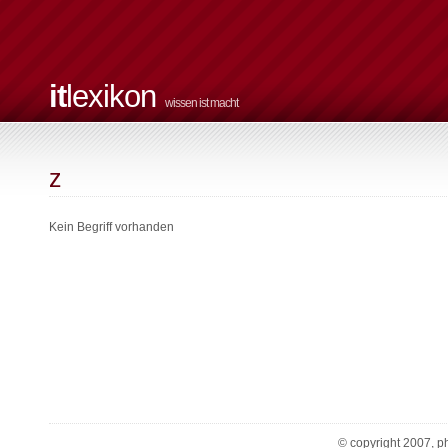
it
lexikon
wissen ist macht
z
Kein Begriff vorhanden
© copyright 2007, ph