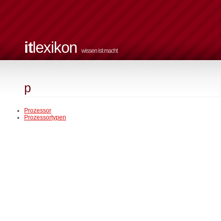
it
lexikon
wissen ist macht
p
Prozessor
Prozessortypen